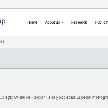
Home
About us
Research
Publica
Main
navigation
dos
Colegio Oficial de Físicos "Física y Sociedad. Especial monogr